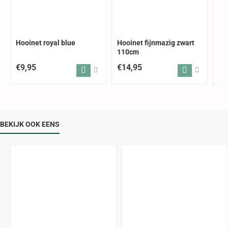
Hooinet royal blue
Hooinet fijnmazig zwart
Ho
110cm
€9,95
€14,95
€1
BEKIJK OOK EENS