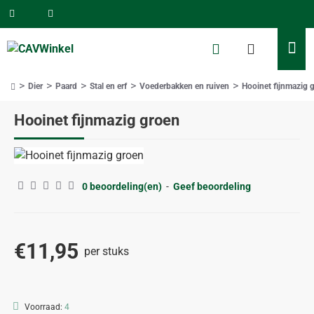
Dier
Paard
Stal en erf
Voederbakken en ruiven
Hooinet fijnmazig 
home
Hooinet fijnmazig groen
0 beoordeling(en)
-
Geef beoordeling
€11,95
per stuks
Voorraad:
4