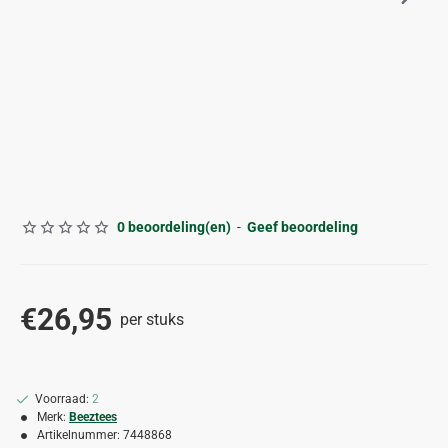
0 beoordeling(en)
-
Geef beoordeling
€26,95
per stuks
Voorraad:
2
Merk:
Beeztees
Artikelnummer:
7448868