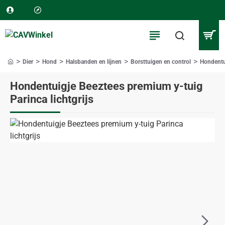
Dier
Hond
Halsbanden en lijnen
Borsttuigen en control
Hondentu
home
Hondentuigje Beeztees premium y-tuig
Parinca lichtgrijs