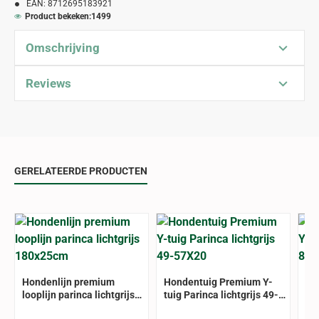
EAN:
8712695183921
Product bekeken:
1499
Omschrijving
Reviews
GERELATEERDE PRODUCTEN
Hondenlijn premium
Hondentuig Premium Y-
Ho
looplijn parinca lichtgrijs
tuig Parinca lichtgrijs 49-
tui
180x25cm
57X20
95