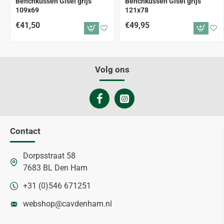
Benchkussen Gisel grijs
Benchkussen Gisel grijs
109x69
121x78
€41,50
€49,95
Volg ons
Contact
Dorpsstraat 58
7683 BL Den Ham
+31 (0)546 671251
webshop@cavdenham.nl