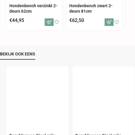
Hondenbench verzinkt 2-
Hondenbench zwart 2-
Ho
deurs 62cm
deurs 81cm
de
€44,95
€62,50
€7
BEKIJK OOK EENS