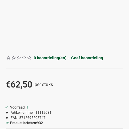
0 beoordeling(en)
-
Geef beoordeling
€62,50
per stuks
Voorraad:
1
Artikelnummer:
11112031
EAN:
8712695208747
Product bekeken:
932