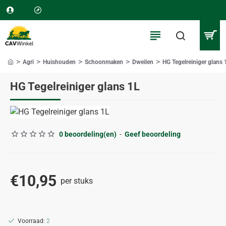
Agri
Huishouden
Schoonmaken
Dweilen
HG Tegelreiniger glans 
home
HG Tegelreiniger glans 1L
0 beoordeling(en)
-
Geef beoordeling
€10,95
per stuks
Voorraad:
2