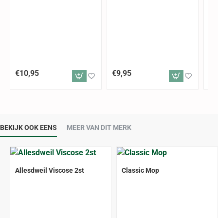
€10,95
€9,95
€8
BEKIJK OOK EENS
MEER VAN DIT MERK
Allesdweil Viscose 2st
Classic Mop