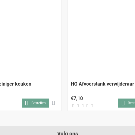
einiger keuken
HG Afvoerstank verwijderaar
€7,10
Bestellen
Best
Volg ons