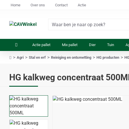
Home
Over ons
Contact
Actie
Waar
ben
je
Actie pallet
Mix pallet
Dier
Tuin
Ag
naar
op
Agri
Stal en erf
Reiniging en ontsmetting
HG producten
HG
zoek?
home
HG kalkweg concentraat 500M