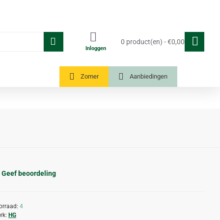
0 product(en) - €0,00
Inloggen
Tuinkassen
Zomer
Aanbiedingen
Geef beoordeling
orraad:
4
rk:
HG