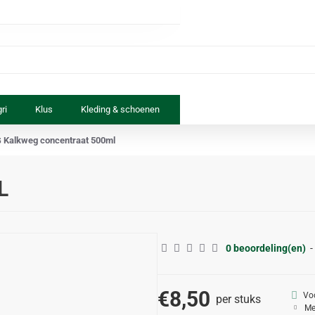
ri
Klus
Kleding & schoenen
Paard & ruiter
Speelgoed
 Kalkweg concentraat 500ml
L
0 beoordeling(en)
-
€8,50
Vo
per stuks
Me