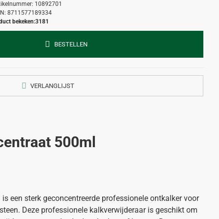
tikelnummer:
10892701
N:
8711577189334
duct bekeken:
3181
BESTELLEN
VERLANGLIJST
centraat 500ml
is een sterk geconcentreerde professionele ontkalker voor
ksteen. Deze professionele kalkverwijderaar is geschikt om