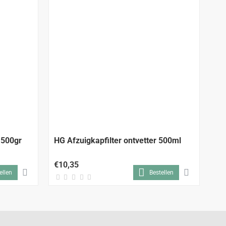
 500gr
HG Afzuigkapfilter ontvetter 500ml
HG
€10,35
€1
ellen
Bestellen