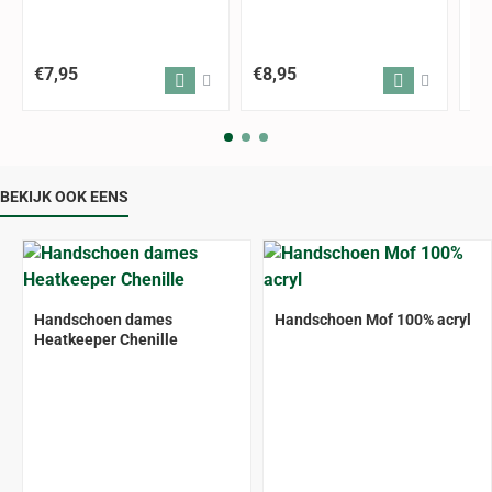
€7,95
€8,95
€8
BEKIJK OOK EENS
Handschoen dames
Handschoen Mof 100% acryl
Heatkeeper Chenille