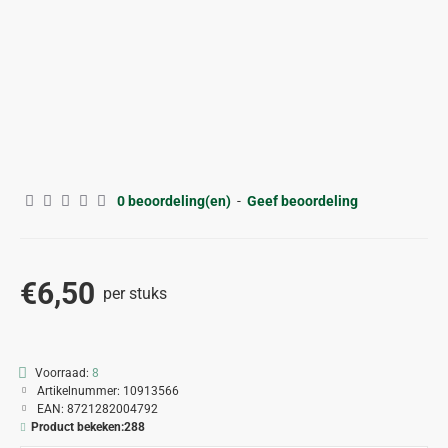
0 beoordeling(en)
-
Geef beoordeling
€6,50
per stuks
Voorraad:
8
Artikelnummer:
10913566
EAN:
8721282004792
Product bekeken:
288