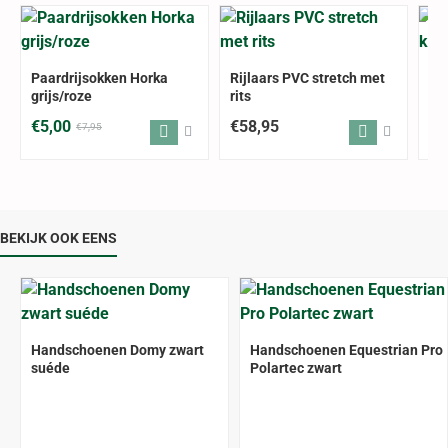
-37%
Paardrijsokken Horka
Rijlaars PVC stretch met
Ri
grijs/roze
rits
€5,00
€58,95
€2
€7,95
BEKIJK OOK EENS
Handschoenen Domy zwart
Handschoenen Equestrian Pro
suéde
Polartec zwart