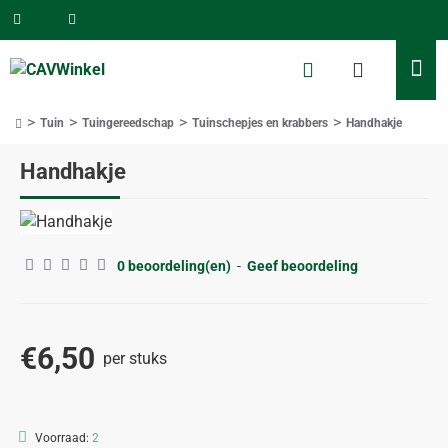
Tuin
Tuingereedschap
Tuinschepjes en krabbers
Handhakje
home
Handhakje
0 beoordeling(en)
-
Geef beoordeling
€6,50
per stuks
Voorraad:
2