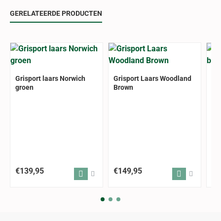
GERELATEERDE PRODUCTEN
Grisport laars Norwich
Grisport Laars Woodland
Gr
groen
Brown
br
€139,95
€149,95
€1