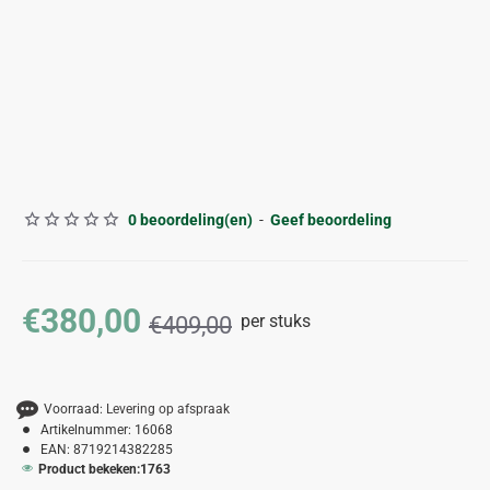
-7%
0 beoordeling(en)
-
Geef beoordeling
€380,00
per stuks
€409,00
Voorraad:
Levering op afspraak
Artikelnummer:
16068
EAN:
8719214382285
Product bekeken:
1763