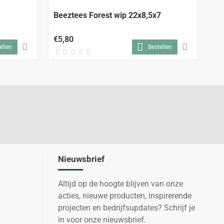
Beeztees Forest wip 22x8,5x7
Co
14
€5,80
€7
ellen
Bestellen
Nieuwsbrief
Altijd op de hoogte blijven van onze
acties, nieuwe producten, inspirerende
projecten en bedrijfsupdates? Schrijf je
in voor onze nieuwsbrief.