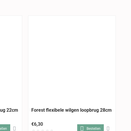
brug 22cm
Forest flexibele wilgen loopbrug 28cm
Be
€6,30
€5
ellen
Bestellen