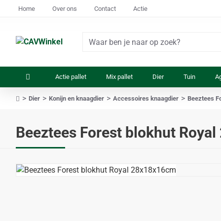
Home
Over ons
Contact
Actie
Waar
ben
je
Actie pallet
Mix pallet
Dier
Tuin
Ag
naar
op
Dier
Konijn en knaagdier
Accessoires knaagdier
Beeztees F
zoek?
home
Beeztees Forest blokhut Roya