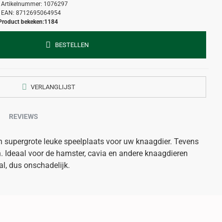
Artikelnummer:
1076297
EAN:
8712695064954
Product bekeken:
1184
BESTELLEN
VERLANGLIJST
REVIEWS
n supergrote leuke speelplaats voor uw knaagdier. Tevens
en. Ideaal voor de hamster, cavia en andere knaagdieren
l, dus onschadelijk.