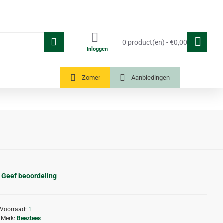
0 product(en) - €0,00
Inloggen
Tuinkassen
Zomer
Aanbiedingen
Geef beoordeling
Voorraad:
1
Merk:
Beeztees