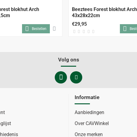
rest blokhut Arch
Beeztees Forest blokhut Arch
,5cm
43x28x22cm
€29,95
Bestellen
Best
Volg ons
Informatie
unt
Aanbiedingen
glijst
Over CAVWinkel
hiedenis
Onze merken