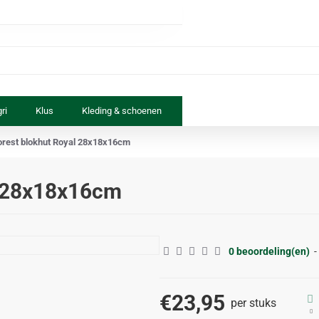
ri
Klus
Kleding & schoenen
Paard & ruiter
Speelgoed
orest blokhut Royal 28x18x16cm
l 28x18x16cm
0 beoordeling(en)
-
€23,95
per stuks