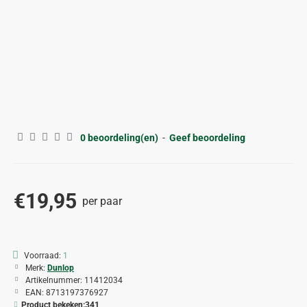
0 beoordeling(en)
-
Geef beoordeling
€19,95
per paar
Voorraad:
1
Merk:
Dunlop
Artikelnummer:
11412034
EAN:
8713197376927
Product bekeken:
341