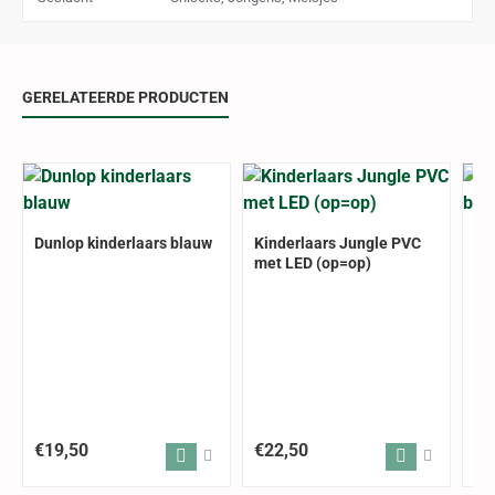
GERELATEERDE PRODUCTEN
Dunlop kinderlaars blauw
Kinderlaars Jungle PVC
Ki
OP = OP
met LED (op=op)
€19,50
€22,50
€1