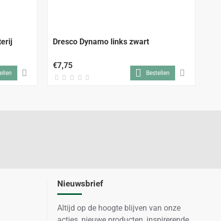
erij
Dresco Dynamo links zwart
Dr
€7,75
€3
ellen
Bestellen
Nieuwsbrief
Altijd op de hoogte blijven van onze
acties, nieuwe producten, inspirerende