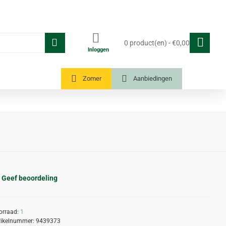
0 product(en) - €0,00
Inloggen
Tuinkassen
Zomer
Aanbiedingen
Geef beoordeling
orraad:
1
tikelnummer:
9439373