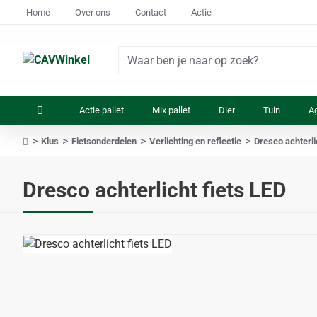
Home
Over ons
Contact
Actie
Waar
ben
je
Actie pallet
Mix pallet
Dier
Tuin
Ag
naar
op
Klus
Fietsonderdelen
Verlichting en reflectie
Dresco achterli
zoek?
home
Dresco achterlicht fiets LED