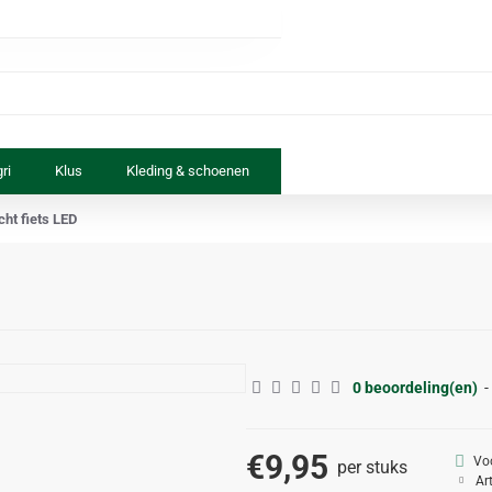
ri
Klus
Kleding & schoenen
Paard & ruiter
Speelgoed
cht fiets LED
0 beoordeling(en)
-
€9,95
Vo
per stuks
Ar