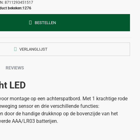
N:
8711293451517
duct bekeken:
1276
BESTELLEN
VERLANGLIJST
REVIEWS
ht LED
 voor montage op een achterspatbord. Met 1 krachtige rode
beweging sensor en drie verschillende functies:
nen door de handige drukknop op de bovenzijde van het
verde AAA/LR03 batterijen.