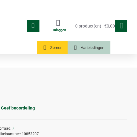
0 product(en) - €0,00
Inloggen
Tuinkassen
Zomer
Aanbiedingen
Geef beoordeling
orraad:
7
tikelnummer:
10853207