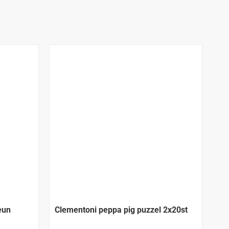
eun
Clementoni peppa pig puzzel 2x20st
Cl