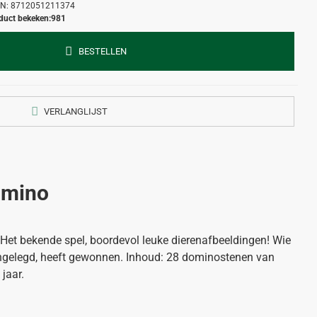
N:
8712051211374
duct bekeken:
981
BESTELLEN
VERLANGLIJST
omino
et bekende spel, boordevol leuke dierenafbeeldingen! Wie
aangelegd, heeft gewonnen. Inhoud: 28 dominostenen van
 jaar.