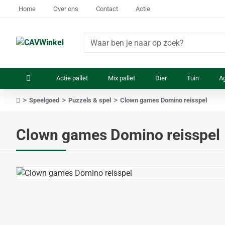
Home
Over ons
Contact
Actie
Waar
ben
je
Actie pallet
Mix pallet
Dier
Tuin
Ag
naar
op
Speelgoed
Puzzels & spel
Clown games Domino reisspel
zoek?
home
Clown games Domino reisspel