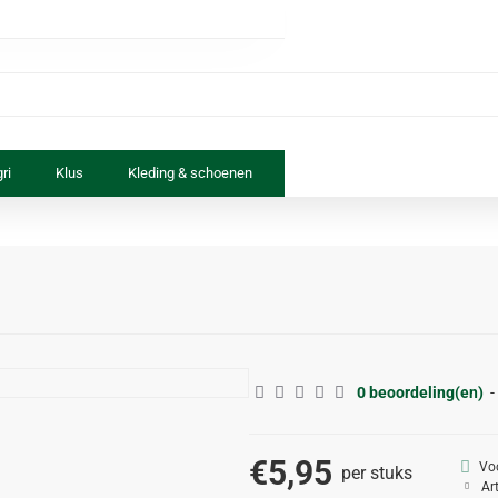
ri
Klus
Kleding & schoenen
Paard & ruiter
Speelgoed
0 beoordeling(en)
-
€5,95
Vo
per stuks
Ar