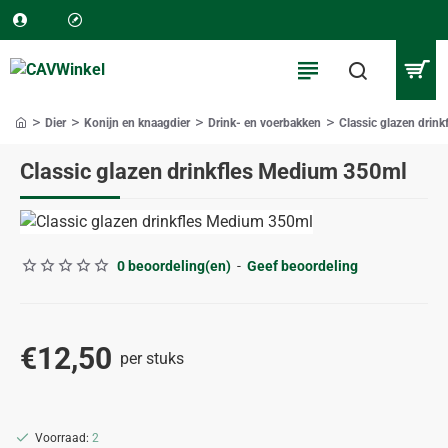
Dier
Konijn en knaagdier
Drink- en voerbakken
Classic glazen drin
home
Classic glazen drinkfles Medium 350ml
0 beoordeling(en)
-
Geef beoordeling
€12,50
per stuks
Voorraad:
2