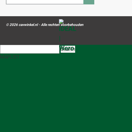
mailadres...
© 2026 cavwinkel.nl - Alle rechten voorbehouden
Search
MAP
LIST