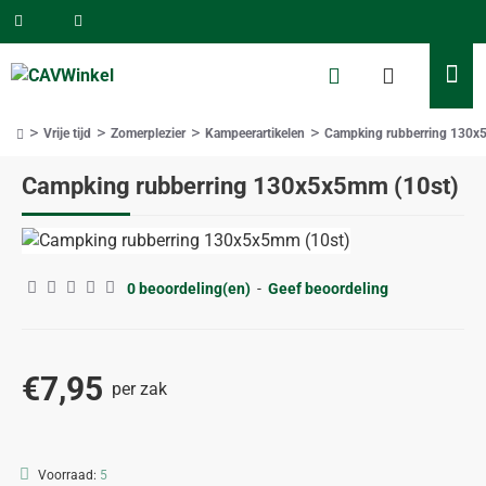
Vrije tijd
Zomerplezier
Kampeerartikelen
Campking rubberring 130x
home
Campking rubberring 130x5x5mm (10st)
0 beoordeling(en)
-
Geef beoordeling
€7,95
per zak
Voorraad:
5