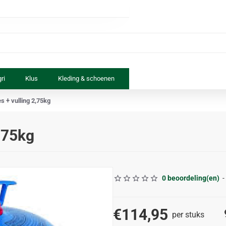
ri
Klus
Kleding & schoenen
Paard & ruiter
Speelgoed
s + vulling 2,75kg
,75kg
0 beoordeling(en)
-
€114,95
per stuks