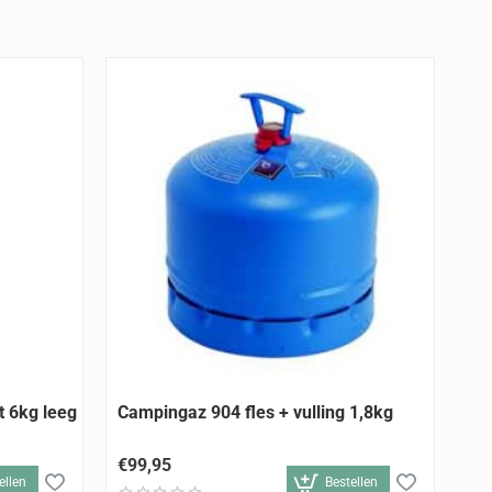
ALLEEN AFHALEN
ALL
t 6kg leeg
Campingaz 904 fles + vulling 1,8kg
Ca
€99,95
€3
ellen
Bestellen