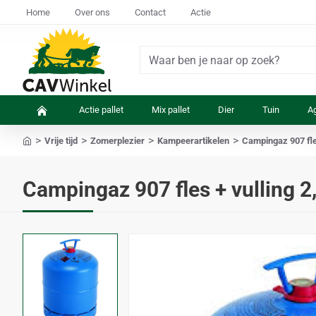
Home
Over ons
Contact
Actie
Waar
ben
je
Actie pallet
Mix pallet
Dier
Tuin
Ag
naar
op
Vrije tijd
Zomerplezier
Kampeerartikelen
Campingaz 907 fle
zoek?
home
Campingaz 907 fles + vulling 2