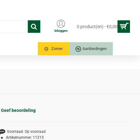
0 product(en) - €0,00
Inloggen
Tuinkassen
Zomer
Aanbiedingen
Geef beoordeling
Voorraad:
Op voorraad
Artikelnummer:
11215