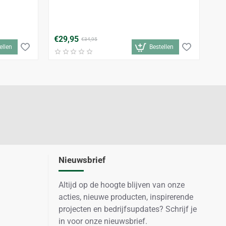
An
€29,95
€5
€34,95
ellen
Bestellen
Nieuwsbrief
Altijd op de hoogte blijven van onze
acties, nieuwe producten, inspirerende
projecten en bedrijfsupdates? Schrijf je
in voor onze nieuwsbrief.