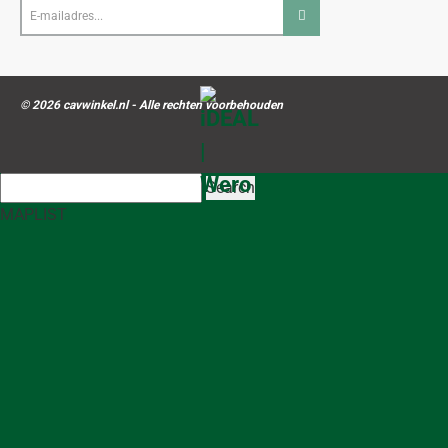
E-
mailadres...
© 2026 cavwinkel.nl - Alle rechten voorbehouden
Search
MAP
LIST