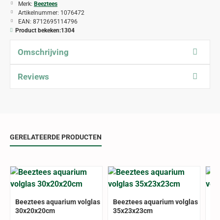
Merk:
Beeztees
Artikelnummer:
1076472
EAN:
8712695114796
Product bekeken:
1304
Omschrijving
Reviews
GERELATEERDE PRODUCTEN
ALLEEN AFHALEN
ALLEEN AFHALEN
ALLEE
Beeztees aquarium volglas
Beeztees aquarium volglas
Be
30x20x20cm
35x23x23cm
40