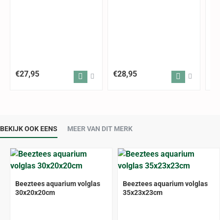
€27,95
€28,95
€3
BEKIJK OOK EENS
MEER VAN DIT MERK
ALLEEN AFHALEN
ALLEEN AFHALEN
Beeztees aquarium volglas
Beeztees aquarium volglas
30x20x20cm
35x23x23cm