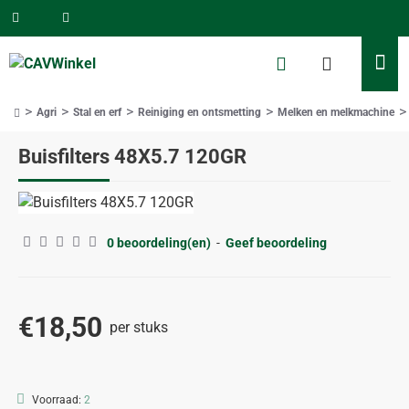
Agri
Stal en erf
Reiniging en ontsmetting
Melken en melkmachine
home
Buisfilters 48X5.7 120GR
0 beoordeling(en)
-
Geef beoordeling
€18,50
per stuks
Voorraad:
2