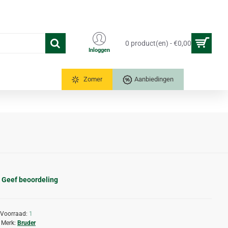
0 product(en) - €0,00
Inloggen
Tuinkassen
Zomer
Aanbiedingen
Geef beoordeling
Voorraad:
1
Merk:
Bruder