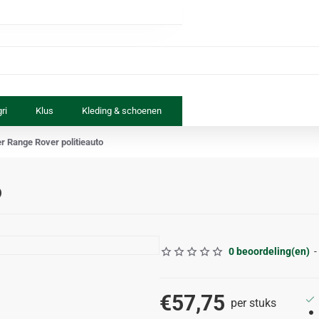
ri
Klus
Kleding & schoenen
Paard & ruiter
Speelgoed
r Range Rover politieauto
o
0 beoordeling(en)
-
€57,75
per stuks