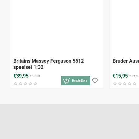
-19%
Britains Massey Ferguson 5612
Bruder Aus
speelset 1:32
€39,95
€15,95
€49,35
€19,5
Bestellen