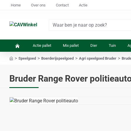
Home
Over ons
Contact
Actie
Waar
ben
je
Actie pallet
Mix pallet
Dier
Tuin
Ag
naar
op
Speelgoed
Boerderijspeelgoed
Agri speelgoed Bruder
Brude
zoek?
home
Bruder Range Rover politieaut