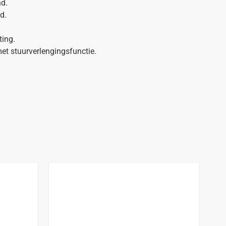
d.
d.
ting.
et stuurverlengingsfunctie.