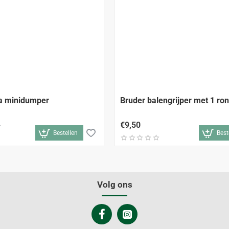
-18%
a minidumper
Bruder balengrijper met 1 ro
€9,50
0
Bestellen
Best
Volg ons