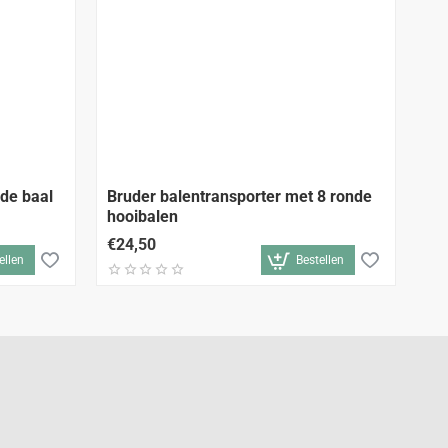
nde baal
Bruder balentransporter met 8 ronde
Br
hooibalen
ha
€24,50
€1
ellen
Bestellen