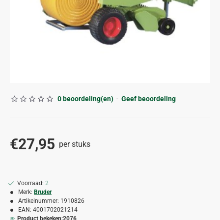
0 beoordeling(en)
-
Geef beoordeling
€27,95
per stuks
Voorraad:
2
Merk:
Bruder
Artikelnummer:
1910826
EAN:
4001702021214
Product bekeken:
2076