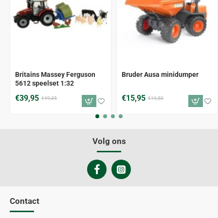
-19%
-18%
Britains Massey Ferguson
Bruder Ausa minidumper
5612 speelset 1:32
€39,95
€15,95
€49,35
€19,50
Volg ons
Contact