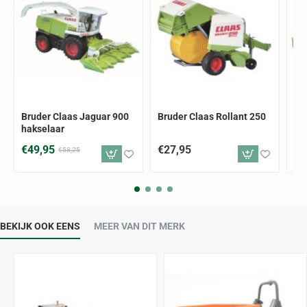
-14%
Bruder Claas Jaguar 900
Bruder Claas Rollant 250
Br
hakselaar
pl
ma
€49,95
€27,95
€3
€58,25
BEKIJK OOK EENS
MEER VAN DIT MERK