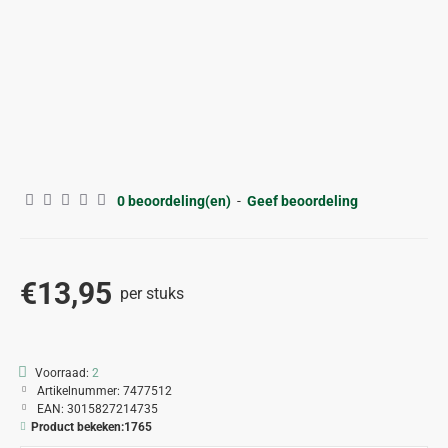
0 beoordeling(en)
-
Geef beoordeling
€13,95
per stuks
Voorraad:
2
Artikelnummer:
7477512
EAN:
3015827214735
Product bekeken:
1765