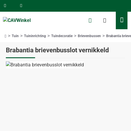
Tuin
Tuininrichting
Tuindecoratie
Brievenbussen
Brabantia briev
home
Brabantia brievenbusslot vernikkeld