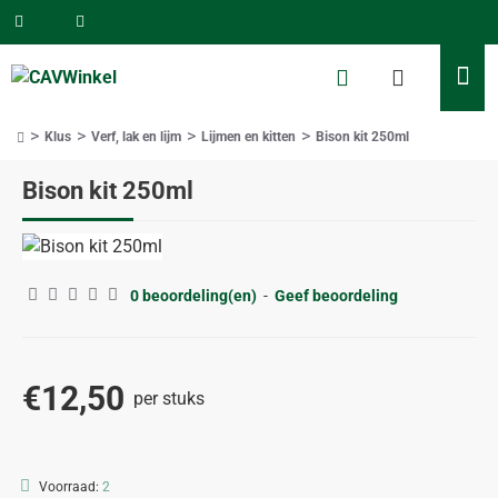
Klus
Verf, lak en lijm
Lijmen en kitten
Bison kit 250ml
home
Bison kit 250ml
0 beoordeling(en)
-
Geef beoordeling
€12,50
per stuks
Voorraad:
2