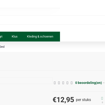
ri
Klus
Kleding & schoenen
Paard & ruiter
Speelgoed
50ml
0 beoordeling(en)
-
€12,95
per stuks