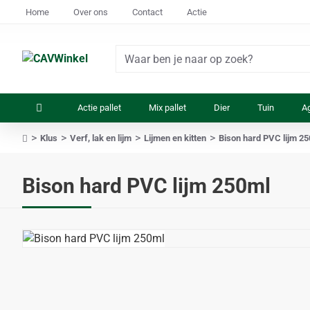
Home
Over ons
Contact
Actie
Waar
ben
je
Actie pallet
Mix pallet
Dier
Tuin
Ag
naar
op
Klus
Verf, lak en lijm
Lijmen en kitten
Bison hard PVC lijm 2
zoek?
home
Bison hard PVC lijm 250ml