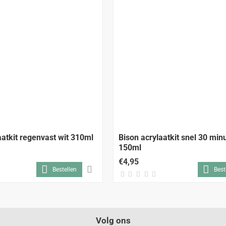
aatkit regenvast wit 310ml
Bison acrylaatkit snel 30 min
150ml
€4,95
Bestellen
Best
Volg ons