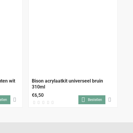
uten wit
Bison acrylaatkit universeel bruin
Bi
310ml
€6,50
€6
ellen
Bestellen