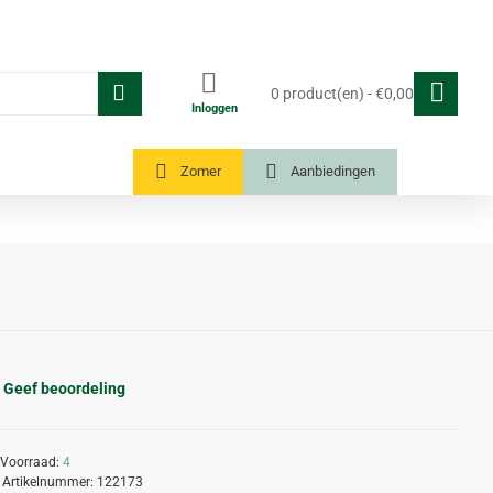
0 product(en) - €0,00
Inloggen
Tuinkassen
Zomer
Aanbiedingen
Geef beoordeling
Voorraad:
4
Artikelnummer:
122173