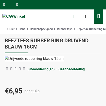
Dier
Hond
Hondenspeelgoed
Rubber toys
Drijvende rubberring 
home
BEEZTEES RUBBER RING DRIJVEND
BLAUW 15CM
0 beoordeling(en)
-
Geef beoordeling
€6,95
per stuks