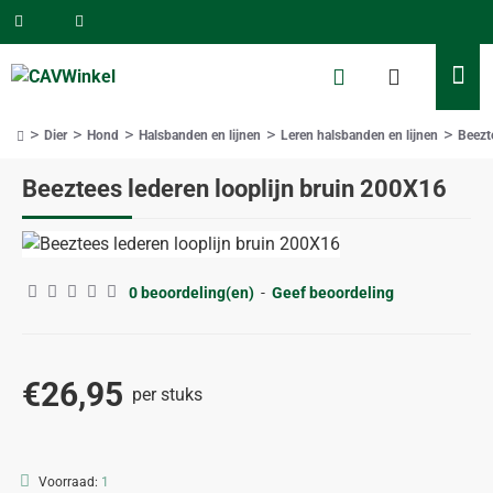
Dier
Hond
Halsbanden en lijnen
Leren halsbanden en lijnen
Beezt
home
Beeztees lederen looplijn bruin 200X16
0 beoordeling(en)
-
Geef beoordeling
€26,95
per stuks
Voorraad:
1