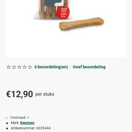
0 beoordeling(en)
-
Geef beoordeling
€12,90
per stuks
Voorraad:
4
Merk:
Beeztees
Artikelnummer:
6629444