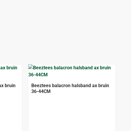
x bruin
Beeztees balacron halsband ax bruin
36-44CM