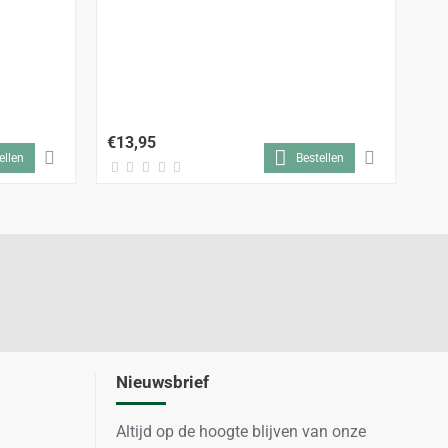
Be
38
€13,95
€1
ellen
Bestellen
Nieuwsbrief
Altijd op de hoogte blijven van onze