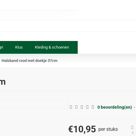
ri
Klus
Kleding & schoenen
Paard & ruiter
Speelgoed
Halsband rood met doekje 37cm
cm
0 beoordeling(en)
-
€10,95
per stuks