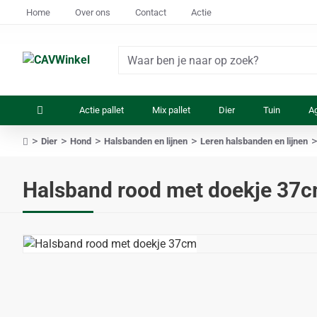
Home
Over ons
Contact
Actie
Waar
ben
je
Actie pallet
Mix pallet
Dier
Tuin
Ag
naar
op
Dier
Hond
Halsbanden en lijnen
Leren halsbanden en lijnen
zoek?
home
Halsband rood met doekje 37