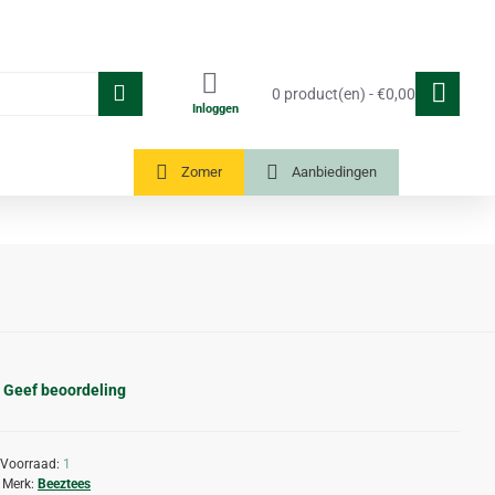
0 product(en) - €0,00
Inloggen
Tuinkassen
Zomer
Aanbiedingen
Geef beoordeling
Voorraad:
1
Merk:
Beeztees