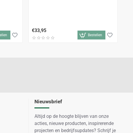
Dr
Ga
€33,95
€1
ellen
Bestellen
Nieuwsbrief
Altijd op de hoogte blijven van onze
acties, nieuwe producten, inspirerende
projecten en bedrijfsupdates? Schrijf je