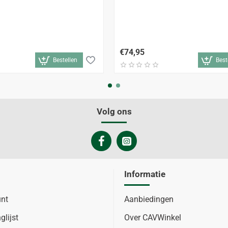
€74,95
Bestellen
Best
Volg ons
Informatie
unt
Aanbiedingen
glijst
Over CAVWinkel