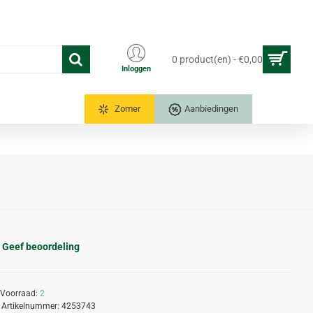
0 product(en) - €0,00
Inloggen
Tuinkassen
Zomer
Aanbiedingen
Geef beoordeling
Voorraad:
2
Artikelnummer:
4253743