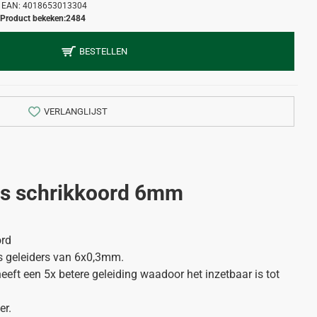
EAN:
4018653013304
Product bekeken:
2484
BESTELLEN
VERLANGLIJST
us schrikkoord 6mm
ord
vs geleiders van 6x0,3mm.
 heeft een 5x betere geleiding waadoor het inzetbaar is tot
er.