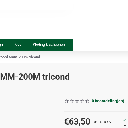
ri
Klus
Kleding & schoenen
Paard & ruiter
Speelgoed
kkoord 6mm-200m tricond
 6MM-200M tricond
0 beoordeling(en)
-
€63,50
per stuks