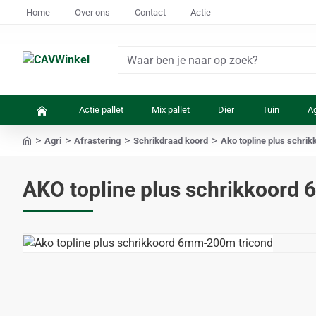
Home
Over ons
Contact
Actie
Waar
ben
je
Actie pallet
Mix pallet
Dier
Tuin
Ag
naar
op
Agri
Afrastering
Schrikdraad koord
Ako topline plus schri
zoek?
home
AKO topline plus schrikkoord