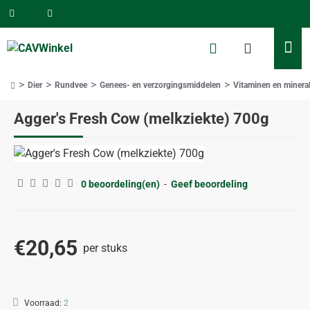
Dier
Rundvee
Genees- en verzorgingsmiddelen
Vitaminen en minera
home
Agger's Fresh Cow (melkziekte) 700g
0 beoordeling(en)
-
Geef beoordeling
€20,65
per stuks
Voorraad:
2