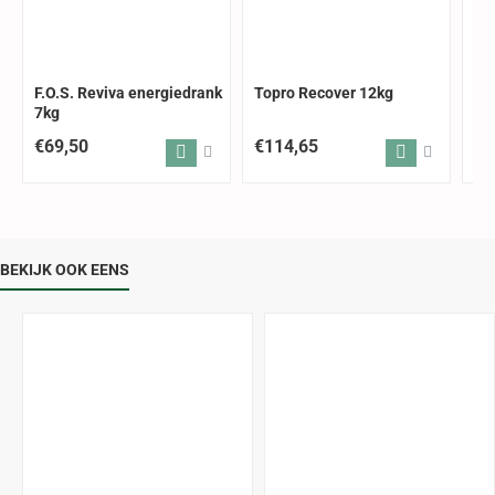
F.O.S. Reviva energiedrank
Topro Recover 12kg
F.
7kg
15
€69,50
€114,65
€1
BEKIJK OOK EENS