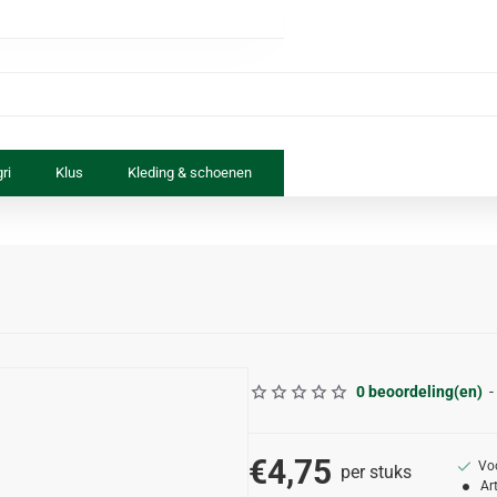
ri
Klus
Kleding & schoenen
Paard & ruiter
Speelgoed
0 beoordeling(en)
-
€4,75
Vo
per stuks
Ar