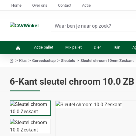
Home
Over ons
Contact
Actie
Waar
ben
je
Actie pallet
Mix pallet
Dier
Tuin
Ag
naar
op
Klus
Gereedschap
Sleutels
Sleutel chroom 10mm Zeskant
zoek?
home
6-Kant sleutel chroom 10.0 ZB