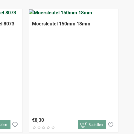
el 8073
Moersleutel 150mm 18mm
Mo
€8,30
€9
ellen
Bestellen