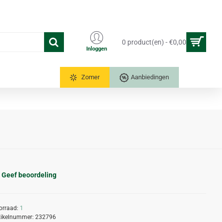
0 product(en) - €0,00
Inloggen
Tuinkassen
Zomer
Aanbiedingen
Geef beoordeling
orraad:
1
tikelnummer:
232796